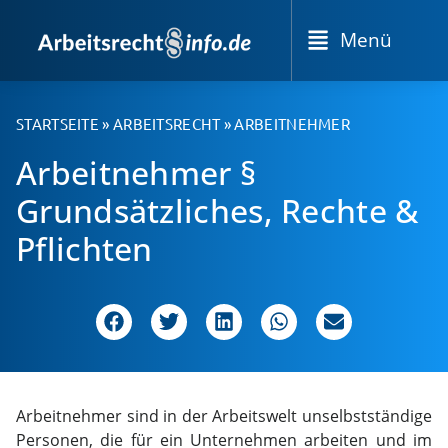
Menü
STARTSEITE
»
ARBEITSRECHT
»
ARBEITNEHMER
Arbeitnehmer §
Grundsätzliches, Rechte &
Pflichten
Arbeitnehmer sind in der Arbeitswelt unselbstständige
Personen, die für ein Unternehmen arbeiten und im