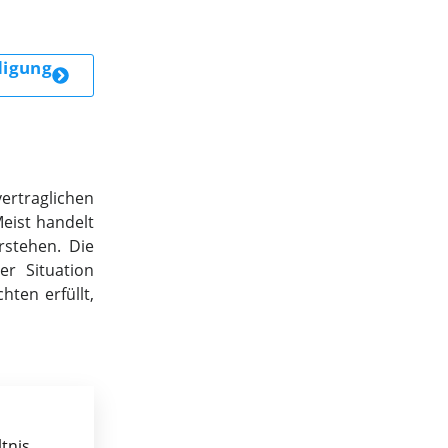
igung
vertraglichen
Meist handelt
rstehen. Die
r Situation
hten erfüllt,
tnis