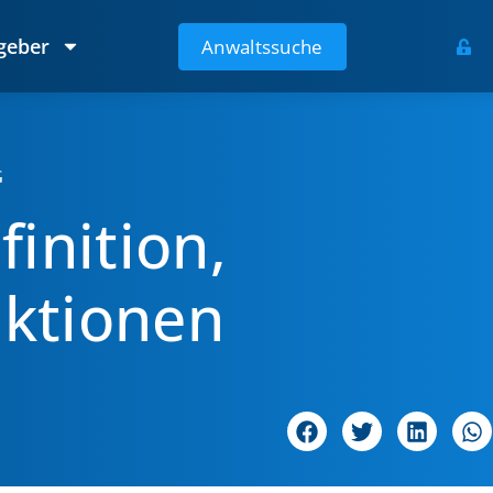
geber
Anwaltssuche
G
inition,
nktionen