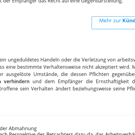
der Empfänger das Recht auf eine Gegendarstellung.
Mehr zur
Künd
 ein ungeduldetes Handeln oder die Verletzung von arbeits
, dass eine bestimmte Verhaltensweise nicht akzeptiert wird. 
r ausgelöste Umstände, die dessen Pflichten gegenübe
n verhindern
und dem Empfänger die Ernsthaftigkeit de
troffene sein Verhalten ändert beziehungsweise seine Pflic
 der Abmahnung
h Perspektive des Betrachters dazu da, das Arbeitsverhäl