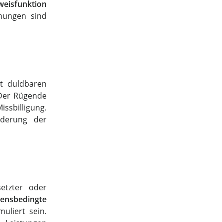
eweisfunktion
nungen sind
t duldbaren
Der Rügende
ssbilligung.
lderung der
etzter oder
ensbedingte
uliert sein.