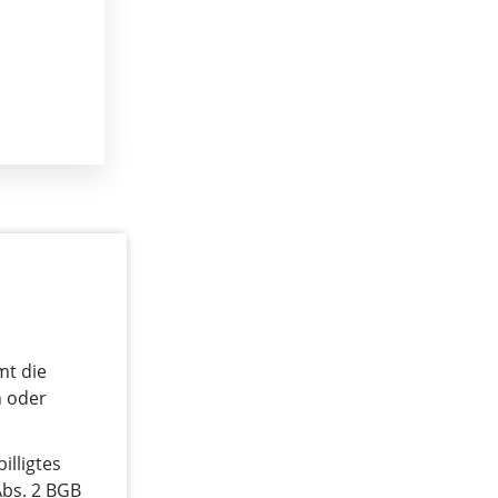
mt die
h oder
illigtes
Abs. 2 BGB